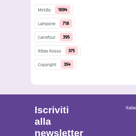
1694
Mirtillo
718
Lampone
395
Carrefour
375
Ribes Rosso
354
Copyright
Iscriviti
Itali
alla
newsletter