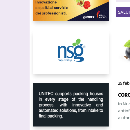
SALU
25 feb
CORO
In Nuo
antinf
aiutar