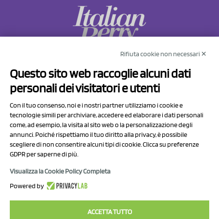
Rifiuta cookie non necessari ✕
NCX Drahorad srl
Questo sito web raccoglie alcuni dati
Via Prov.le Sassuolo Vignola 315/1
personali dei visitatori e utenti
41057 Spilamberto (MO)
Italy
Con il tuo consenso, noi e i nostri partner utilizziamo i cookie e
tecnologie simili per archiviare, accedere ed elaborare i dati personali
come, ad esempio, la visita al sito web o la personalizzazione degli
P.I/C.F. 01041460369
annunci. Poiché rispettiamo il tuo diritto alla privacy, è possibile
REA: MO 208553
scegliere di non consentire alcuni tipi di cookie. Clicca su preferenze
GDPR per saperne di più.
Capitale sociale Euro 50.000,00 i.v.
Visualizza la Cookie Policy Completa
Contatti
Powered by
Informativa sul trattamento dei dati
ACCETTA TUTTO