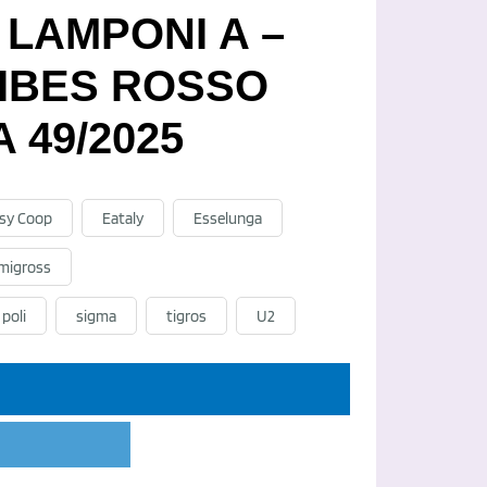
 LAMPONI A –
 RIBES ROSSO
 49/2025
sy Coop
Eataly
Esselunga
migross
poli
sigma
tigros
U2