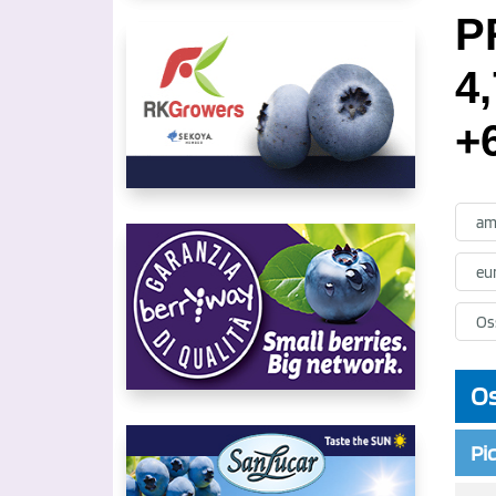
P
4
+
am
eu
Oss
Os
Pic