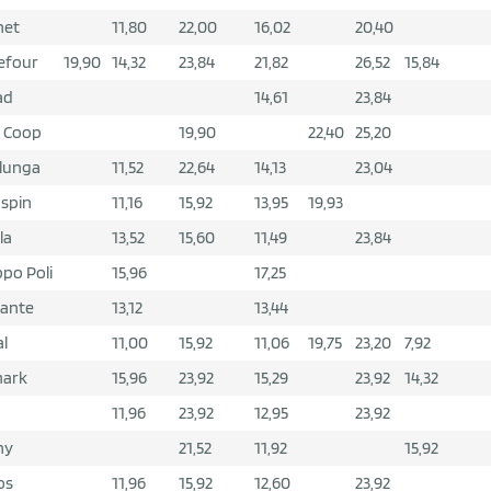
net
11,80
22,00
16,02
20,40
efour
19,90
14,32
23,84
21,82
26,52
15,84
ad
14,61
23,84
 Coop
19,90
22,40
25,20
lunga
11,52
22,64
14,13
23,04
spin
11,16
15,92
13,95
19,93
la
13,52
15,60
11,49
23,84
po Poli
15,96
17,25
gante
13,12
13,44
al
11,00
15,92
11,06
19,75
23,20
7,92
mark
15,96
23,92
15,29
23,92
14,32
11,96
23,92
12,95
23,92
ny
21,52
11,92
15,92
os
11,96
15,92
12,60
23,92