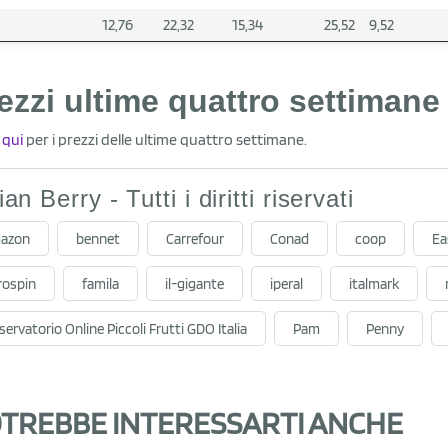
12,76
22,32
15,34
25,52
9,52
ezzi ultime quattro settimane
 qui
per i prezzi delle ultime quattro settimane.
lian Berry - Tutti i diritti riservati
azon
bennet
Carrefour
Conad
coop
Ea
rospin
famila
il-gigante
iperal
italmark
ervatorio Online Piccoli Frutti GDO Italia
Pam
Penny
TREBBE INTERESSARTI ANCHE