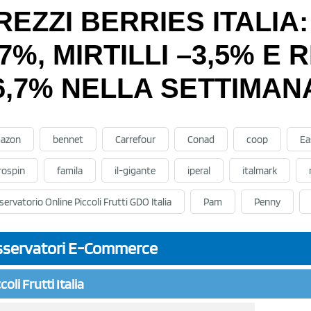
REZZI BERRIES ITALIA:
,7%, MIRTILLI –3,5% E
6,7% NELLA SETTIMANA
azon
bennet
Carrefour
Conad
coop
Ea
rospin
famila
il-gigante
iperal
italmark
ervatorio Online Piccoli Frutti GDO Italia
Pam
Penny
servatori E-Commerce
coli Frutti Italia