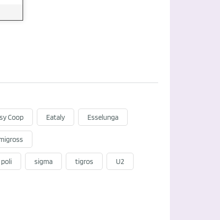
sy Coop
Eataly
Esselunga
migross
poli
sigma
tigros
U2