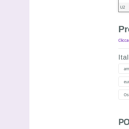
U2
Pr
Clicca
Ita
am
eu
Oss
PO