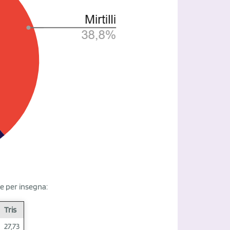
 e per insegna:
Tris
27,73