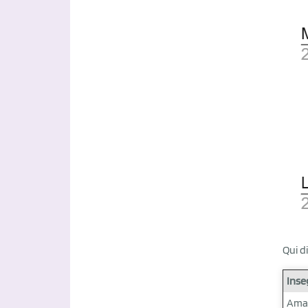
Qui d
Inse
Ama