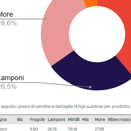
i seguito i prezzi di vendita al dettaglio (€/kg) suddivisi per prodotto
gna
Bis
Fragole
Lamponi
Mirtilli
Mix
More
Ribes rosso
zon
9,80
26,16
19,48
27,88