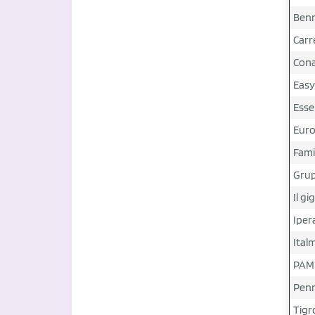
Ben
Carr
Con
Easy
Esse
Euro
Fami
Grup
Il gi
Iper
Ital
PAM
Pen
Tigr