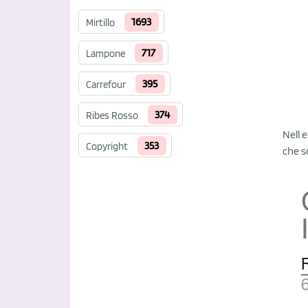
1693
Mirtillo
717
Lampone
395
Carrefour
374
Ribes Rosso
Nell 
353
Copyright
che s