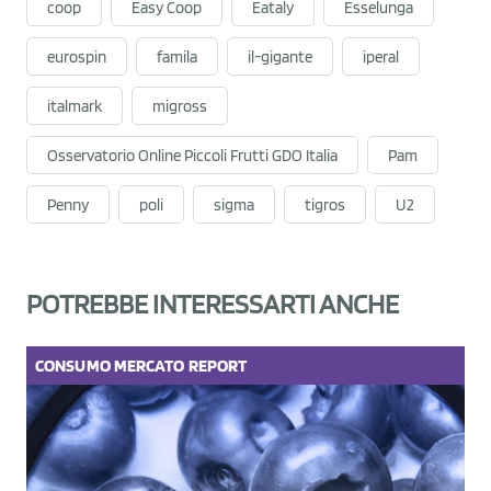
coop
Easy Coop
Eataly
Esselunga
eurospin
famila
il-gigante
iperal
italmark
migross
Osservatorio Online Piccoli Frutti GDO Italia
Pam
Penny
poli
sigma
tigros
U2
POTREBBE INTERESSARTI ANCHE
CONSUMO
MERCATO
REPORT