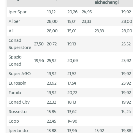
alchechengi
Iper Spar
19,12
20,26
24,95
19,92
Alìper
28,00
15,01
23,33
28,00
Alì
28,00
15,01
23,33
28,00
Conad
27,50
20,72
19,13
25,52
Superstore
Spazio
19,96
25,92
20,69
23,92
Conad
Super A&O
19,92
21,52
19,92
Eurospin
23,92
17,54
23,92
Famila
19,92
20,72
19,92
Conad City
22,32
18,13
19,92
Rossetto
15,84
13,62
14,24
Coop
22,45
14,96
Iperlando
13,88
13,96
15,92
19,88