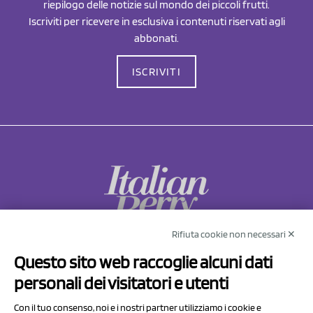
riepilogo delle notizie sul mondo dei piccoli frutti.
Iscriviti per ricevere in esclusiva i contenuti riservati agli
abbonati.
ISCRIVITI
Rifiuta cookie non necessari ✕
NCX Drahorad srl
Questo sito web raccoglie alcuni dati
Via Prov.le Sassuolo Vignola 315/1
personali dei visitatori e utenti
41057 Spilamberto (MO)
Italy
Con il tuo consenso, noi e i nostri partner utilizziamo i cookie e