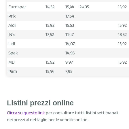
Eurospar
14,32
15,44
24,95
15,92
Prix
17,54
Aldi
15,92
15,53
15,92
iN's
17,52
11,47
18,32
Lidl
14,07
15,92
Spak
14,95
MD
15,92
9,97
15,92
Pam
15,44
7,95
Listini prezzi online
Clicca su questo link
per consultare tutti i listini settimanali
dei prezzi al dettaglio per le vendite online.