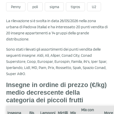
Penny
poli
sigma
tigros
U2
La rilevazione si è svolta in data 26/05/2026 nella zona
urbana di Padova (Italia) e ha interessato 20 punti vendita di
20 insegne appartenenti a 14 gruppi della grande
distribuzione.
Sono stati rilevati gli assortimenti dei punti vendita delle
seguenti insegne: Aldi, Alì, Alìper, Conad City, Conad
Superstore, Coop, Eurospar, Eurospin, Famila, iN's, Iper Spar,
Iperlando, Lidl, MD, Pam, Prix, Rossetto, Spak, Spazio Conad,
Super A&O.
Insegne in ordine di prezzo (€/kg)
medio decrescente della
categoria dei piccoli frutti
Mix con
Insegna
Bis
Lamponi
Mirtilli
Mix
More