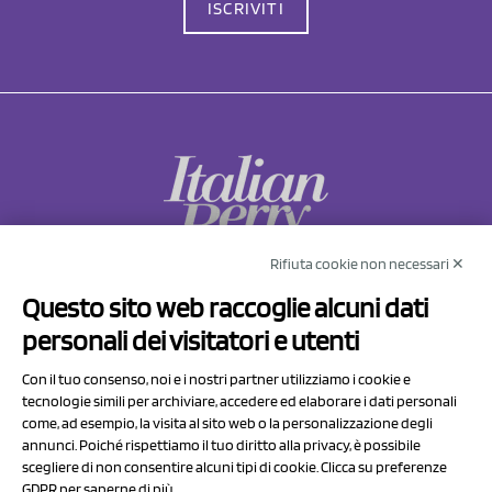
ISCRIVITI
Rifiuta cookie non necessari ✕
NCX Drahorad srl
Questo sito web raccoglie alcuni dati
Via Prov.le Sassuolo Vignola 315/1
personali dei visitatori e utenti
41057 Spilamberto (MO)
Italy
Con il tuo consenso, noi e i nostri partner utilizziamo i cookie e
tecnologie simili per archiviare, accedere ed elaborare i dati personali
come, ad esempio, la visita al sito web o la personalizzazione degli
P.I/C.F. 01041460369
annunci. Poiché rispettiamo il tuo diritto alla privacy, è possibile
REA: MO 208553
scegliere di non consentire alcuni tipi di cookie. Clicca su preferenze
Capitale sociale Euro 50.000,00 i.v.
GDPR per saperne di più.