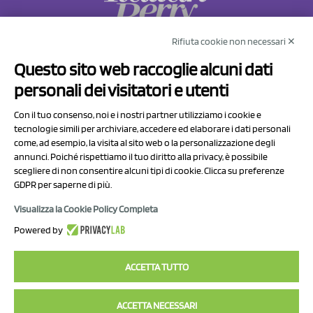
Rifiuta cookie non necessari ✕
NCX Drahorad srl
Questo sito web raccoglie alcuni dati
Via Prov.le Sassuolo Vignola 315/1
personali dei visitatori e utenti
41057 Spilamberto (MO)
Italy
Con il tuo consenso, noi e i nostri partner utilizziamo i cookie e
tecnologie simili per archiviare, accedere ed elaborare i dati personali
come, ad esempio, la visita al sito web o la personalizzazione degli
P.I/C.F. 01041460369
annunci. Poiché rispettiamo il tuo diritto alla privacy, è possibile
REA: MO 208553
scegliere di non consentire alcuni tipi di cookie. Clicca su preferenze
GDPR per saperne di più.
Capitale sociale Euro 50.000,00 i.v.
Visualizza la Cookie Policy Completa
Contatti
Powered by
Informativa sul trattamento dei dati
ACCETTA TUTTO
ACCETTA NECESSARI