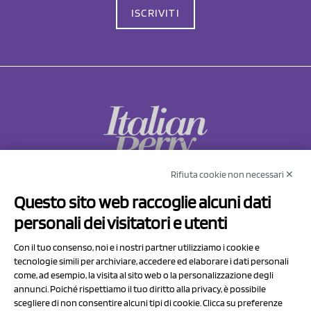
ISCRIVITI
Rifiuta cookie non necessari ✕
NCX Drahorad srl
Questo sito web raccoglie alcuni dati
Via Prov.le Sassuolo Vignola 315/1
personali dei visitatori e utenti
41057 Spilamberto (MO)
Italy
Con il tuo consenso, noi e i nostri partner utilizziamo i cookie e
tecnologie simili per archiviare, accedere ed elaborare i dati personali
come, ad esempio, la visita al sito web o la personalizzazione degli
P.I/C.F. 01041460369
annunci. Poiché rispettiamo il tuo diritto alla privacy, è possibile
REA: MO 208553
scegliere di non consentire alcuni tipi di cookie. Clicca su preferenze