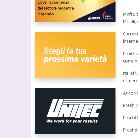
Myfrui
Mirtill
Corrier
interna
Fruitb
comunic
Italiafr
di merc
AgroNo
Fresh P
Frucht
Freshp