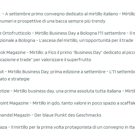
t -
A settembre primo convegno dedicato al mirtillo italiano
-
Mirtil
i, numeri e prospettive di una bacca sempre più trendy
e Ortofrutticolo -
Mirtillo Business Day a Bologna l'11 settembre
-
Il
zionale a Bologna
-
L’ascesa del mirtillo, un'opportunità per il trade
ook Magazine -
Mirtillo: a Fico il primo “Business Day” dedicato al pic
azione e trade” per valorizzare il superfrutto
uit -
Mirtillo Business Day, prima edizione a settembre
-
L'11 settembr
ato e strategie
tizie -
Mirtillo business day, una prima assoluta tutta italiana
-
Mirt
oint Magazine -
Mirtillo in gdo, tanto valore in poco spazio a scaffal
handel Magazin -
Der blaue Punkt des Geschmacks
laza -
Il mirtillo per la prima volta protagonista di un convegno in Ita