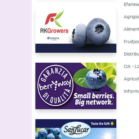
Efanew
Agrigio
Alimen
Fruitjo
Distri
CIA -
Lo
Agricu
Inform