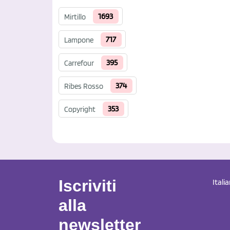
1693
Mirtillo
717
Lampone
395
Carrefour
374
Ribes Rosso
353
Copyright
Iscriviti
Itali
alla
newsletter